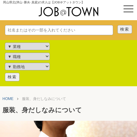
岡山県北(津山･勝央･真庭)の求人は【JOB＠アットタウン】
togg
navi
HOME
服装、身だしなみについて
服装、身だしなみについて